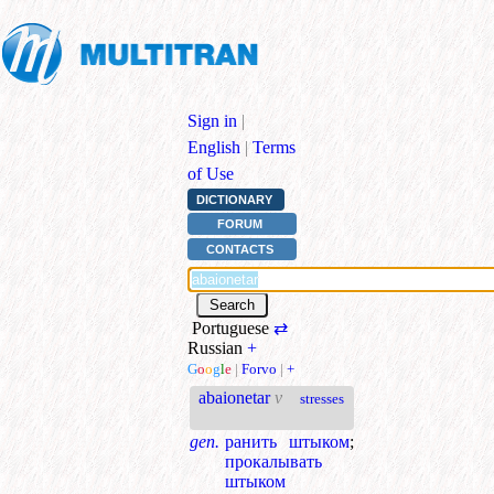
Sign in
|
English
|
Terms
of Use
DICTIONARY
FORUM
CONTACTS
Portuguese
⇄
Russian
+
G
o
o
g
l
e
|
Forvo
|
+
abaionetar
v
stresses
gen.
ранить штыком
;
прокалывать
штыком