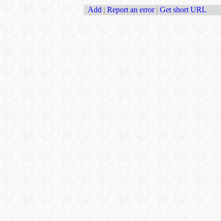
Add
|
Report an error
|
Get short URL