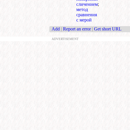
сличением
;
метод
сравнения
с мерой
Add
|
Report an error
|
Get short URL
ADVERTISEMENT