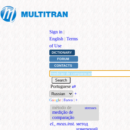
Sign in
|
English
|
Terms
of Use
DICTIONARY
FORUM
CONTACTS
Portuguese
⇄
+
G
o
o
g
l
e
|
Forvo
|
+
método de
stresses
medição de
comparação
el., meas.inst.
метод
измерений