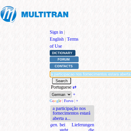
Sign in
|
English
|
Terms
of Use
DICTIONARY
FORUM
CONTACTS
Portuguese
⇄
+
G
o
o
g
l
e
|
Forvo
|
+
a participação nos
fornecimentos estará
aberta a...
gen.
bei Lieferungen
steht die