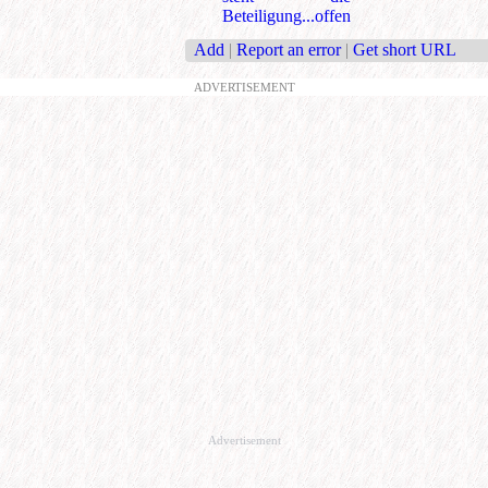
Beteiligung...offen
Add
|
Report an error
|
Get short URL
ADVERTISEMENT
Advertisement