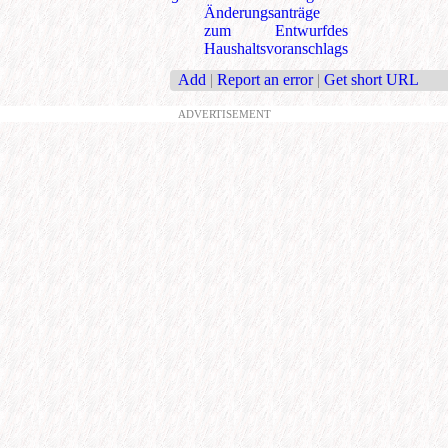
Änderungsanträge
zum Entwurfdes
Haushaltsvoranschlags
Add
|
Report an error
|
Get short URL
ADVERTISEMENT