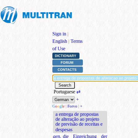
Sign in
|
English
|
Terms
of Use
DICTIONARY
FORUM
CONTACTS
Portuguese
⇄
+
G
o
o
g
l
e
|
Forvo
|
+
a entrega de propostas
de alteração ao projeto
de previsão de receitas e
despesas
gen.
die Einreichung der