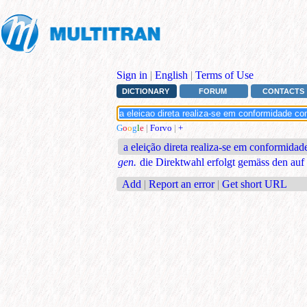
Sign in
|
English
|
Terms of Use
DICTIONARY
FORUM
CONTACTS
G
o
o
g
l
e
|
Forvo
|
+
a eleição direta realiza-se em conformidad
gen.
die Direktwahl erfolgt gemäss den auf
Add
|
Report an error
|
Get short URL