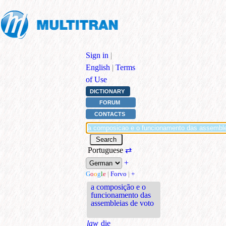
Sign in
|
English
|
Terms
of Use
DICTIONARY
FORUM
CONTACTS
Portuguese
⇄
+
G
o
o
g
l
e
|
Forvo
|
+
a composição e o
funcionamento das
assembleias de voto
law
die