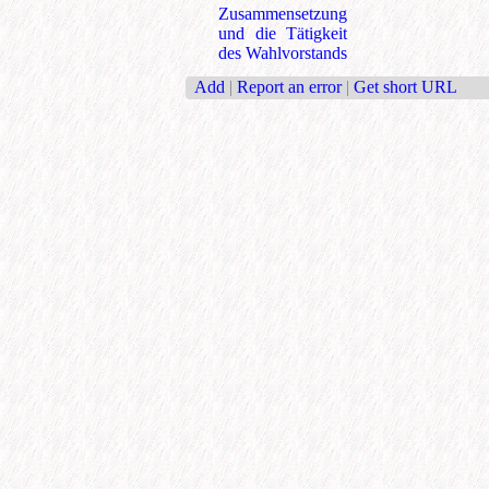
Zusammensetzung
und die Tätigkeit
des Wahlvorstands
Add
|
Report an error
|
Get short URL