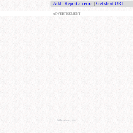
Add
|
Report an error
|
Get short URL
ADVERTISEMENT
Advertisement