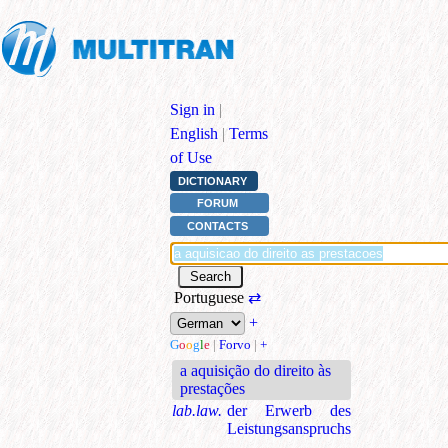
Sign in
|
English
|
Terms
of Use
DICTIONARY
FORUM
CONTACTS
Portuguese
⇄
+
G
o
o
g
l
e
|
Forvo
|
+
a aquisição do direito às
prestações
lab.law.
der Erwerb des
Leistungsanspruchs