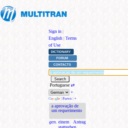
Sign in
|
English
|
Terms
of Use
DICTIONARY
FORUM
CONTACTS
Portuguese
⇄
+
G
o
o
g
l
e
|
Forvo
|
+
a aprovação de
um requerimento
gen.
einem Antrag
stattgeben