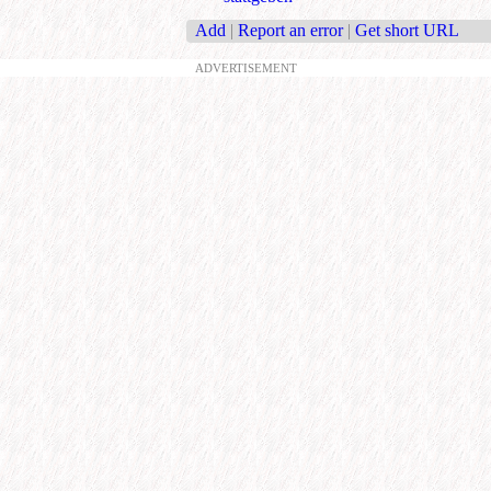
Add
|
Report an error
|
Get short URL
ADVERTISEMENT