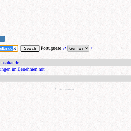
Portuguese
⇄
+
onsultando...
lungen im Benehmen mit
Advertisement