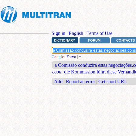
Sign in
|
English
|
Terms of Use
DICTIONARY
FORUM
CONTACTS
G
o
o
g
l
e
|
Forvo
|
+
a Comissão conduzirá estas negociações,c
econ.
die Kommission führt diese Verhand
Add
|
Report an error
|
Get short URL