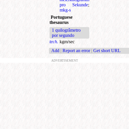
pro Sekunde
;
mkg-s
Portuguese
thesaurus
1 quilogrâmetro
por segundo
tech.
kgm/sec
Add
|
Report an error
|
Get short URL
ADVERTISEMENT