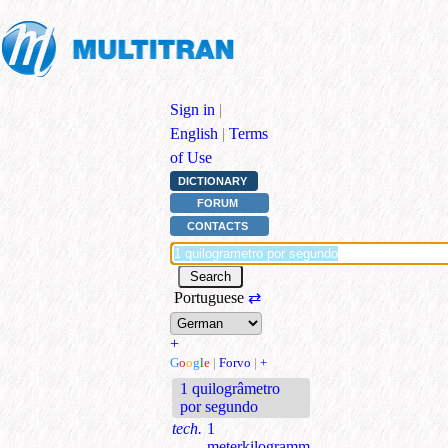
Sign in
|
English
|
Terms
of Use
DICTIONARY
FORUM
CONTACTS
Portuguese
⇄
+
G
o
o
g
l
e
|
Forvo
|
+
1 quilogrâmetro
por segundo
tech.
1
meterkilogramm