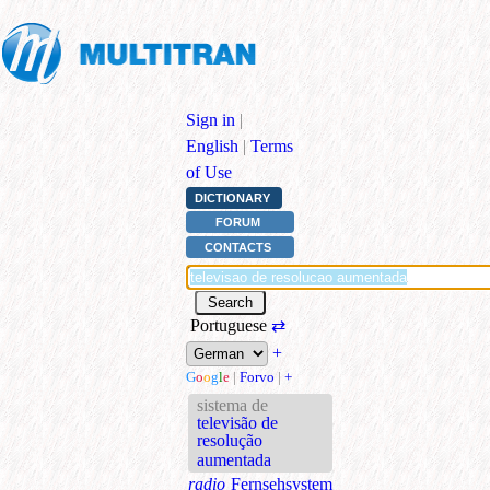
Sign in
|
English
|
Terms
of Use
DICTIONARY
FORUM
CONTACTS
Portuguese
⇄
+
G
o
o
g
l
e
|
Forvo
|
+
sistema de
televisão de
resolução
aumentada
radio
Fernsehsystem