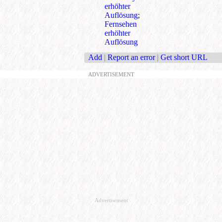
erhöhter
Auflösung
;
Fernsehen
erhöhter
Auflösung
Add
|
Report an error
|
Get short URL
ADVERTISEMENT
Advertisement