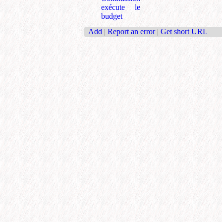
exécute le
budget
Add
|
Report an error
|
Get short URL