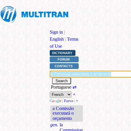
Sign in
|
English
|
Terms
of Use
DICTIONARY
FORUM
CONTACTS
Portuguese
⇄
+
G
o
o
g
l
e
|
Forvo
|
+
a Comissão
executará o
orçamento
gen.
la
Commission