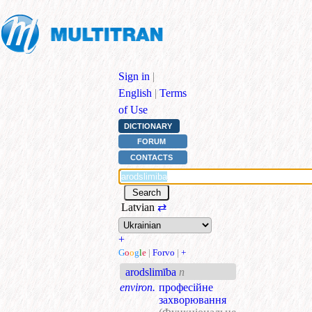
Sign in
|
English
|
Terms
of Use
DICTIONARY
FORUM
CONTACTS
Latvian
⇄
+
G
o
o
g
l
e
|
Forvo
|
+
arodslimība
n
environ.
професійне
захворювання