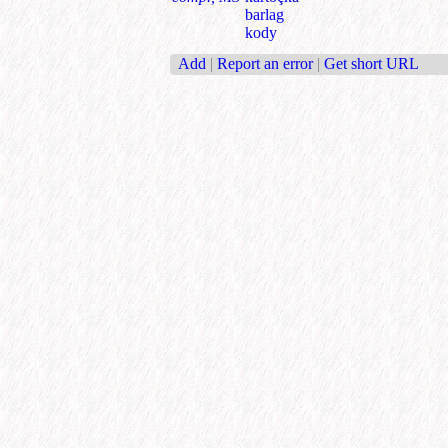
barlag
kody
Add
|
Report an error
|
Get short URL