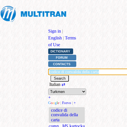
Sign in
|
English
|
Terms
of Use
DICTIONARY
FORUM
CONTACTS
Italian
⇄
+
G
o
o
g
l
e
|
Forvo
|
+
codice di
convalida della
carta
comp., MS
kartoçka