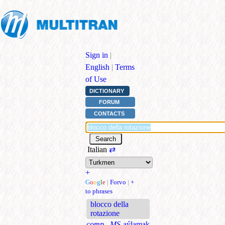
Sign in
|
English
|
Terms
of Use
DICTIONARY
FORUM
CONTACTS
Italian
⇄
+
G
o
o
g
l
e
|
Forvo
|
+
to phrases
blocco della
rotazione
comp., MS
aýlamak