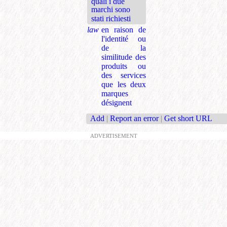
quali i due
marchi sono
stati richiesti
law
en raison de
l'identité ou
de la
similitude des
produits ou
des services
que les deux
marques
désignent
Add
|
Report an error
|
Get short URL
ADVERTISEMENT