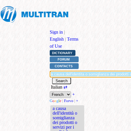
Sign in
|
English
|
Terms
of Use
DICTIONARY
FORUM
CONTACTS
Italian
⇄
+
G
o
o
g
l
e
|
Forvo
|
+
a causa
dell'identità o
somiglianza
dei prodotti o
servizi per i