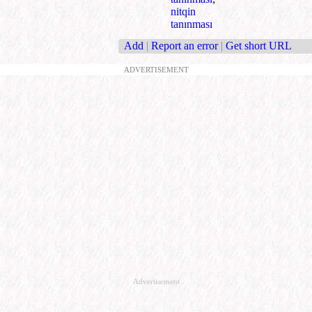
nitqin
tanınması
Add
|
Report an error
|
Get short URL
ADVERTISEMENT
Advertisement