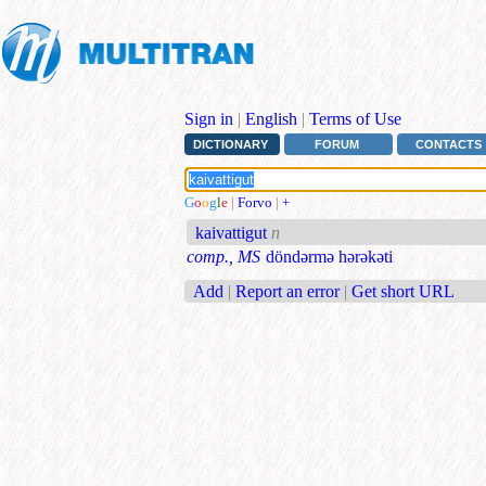
Sign in
|
English
|
Terms of Use
DICTIONARY
FORUM
CONTACTS
G
o
o
g
l
e
|
Forvo
|
+
kaivattigut
n
comp., MS
döndərmə hərəkəti
Add
|
Report an error
|
Get short URL