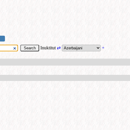
Inuktitut
⇄
+