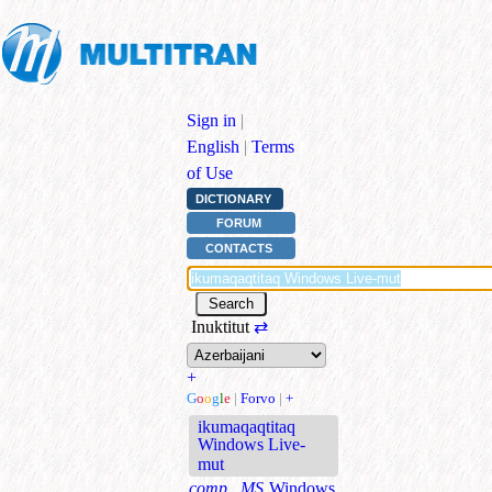
Sign in
|
English
|
Terms
of Use
DICTIONARY
FORUM
CONTACTS
Inuktitut
⇄
+
G
o
o
g
l
e
|
Forvo
|
+
ikumaqaqtitaq
Windows Live-
mut
comp., MS
Windows