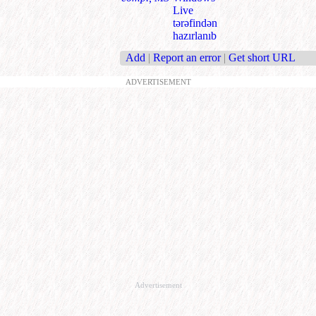
Live
tərəfindən
hazırlanıb
Add
|
Report an error
|
Get short URL
ADVERTISEMENT
Advertisement