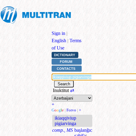
Sign in
|
English
|
Terms
of Use
DICTIONARY
FORUM
CONTACTS
Inuktitut
⇄
+
G
o
o
g
l
e
|
Forvo
|
+
ikiaqqiviup
pigiarvinga
comp., MS
başlanğıc
səhifə
;