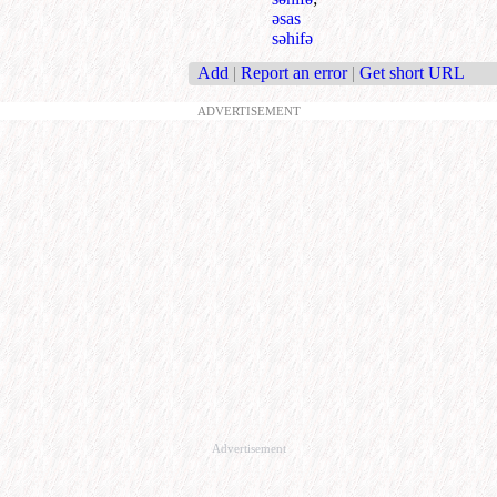
əsas
səhifə
Add
|
Report an error
|
Get short URL
ADVERTISEMENT
Advertisement