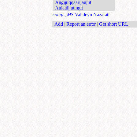
Angijuqqaarijaujut
Aulattijjutingit
comp., MS
Valideyn Nəzarəti
Add
|
Report an error
|
Get short URL