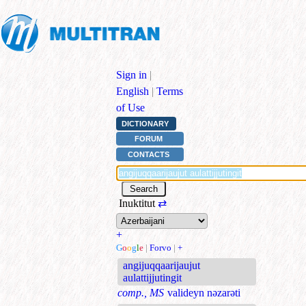
Sign in
|
English
|
Terms
of Use
DICTIONARY
FORUM
CONTACTS
Inuktitut
⇄
+
G
o
o
g
l
e
|
Forvo
|
+
angijuqqaarijaujut
aulattijjutingit
comp., MS
valideyn nəzarəti