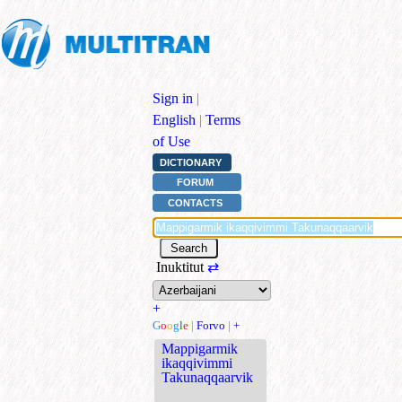
Sign in
|
English
|
Terms
of Use
DICTIONARY
FORUM
CONTACTS
Inuktitut
⇄
+
G
o
o
g
l
e
|
Forvo
|
+
Mappigarmik
ikaqqivimmi
Takunaqqaarvik