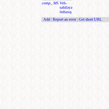
comp., MS
Veb-
səhifəyə
önbaxış
Add
|
Report an error
|
Get short URL