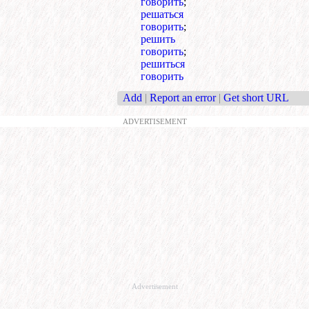
говорить
;
решаться
говорить
;
решить
говорить
;
решиться
говорить
Add
|
Report an error
|
Get short URL
ADVERTISEMENT
Advertisement