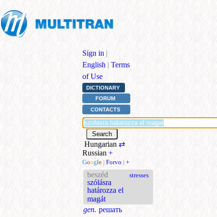
Sign in
|
English
|
Terms
of Use
DICTIONARY
FORUM
CONTACTS
Hungarian
⇄
Russian
+
G
o
o
g
l
e
|
Forvo
|
+
beszéd
stresses
szólásra
határozza el
magát
gen.
решать