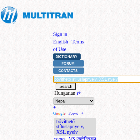
Sign in
|
English
|
Terms
of Use
DICTIONARY
FORUM
CONTACTS
Hungarian
⇄
+
G
o
o
g
l
e
|
Forvo
|
+
bővíthető
stíluslapnyelv,
XSL nyelv
comp., MS
एक्टेन्सिबल