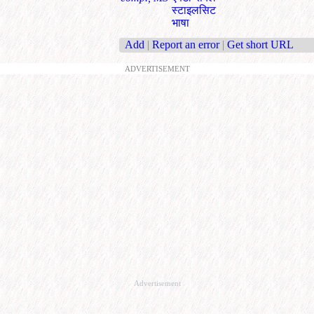
स्टाइलसिट
भाषा
Add
|
Report an error
|
Get short URL
ADVERTISEMENT
Advertisement