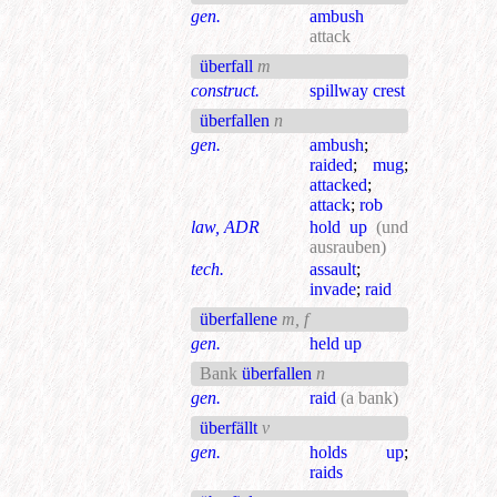
gen.
ambush
attack
überfall
m
construct.
spillway crest
überfallen
n
gen.
ambush
;
raided
;
mug
;
attacked
;
attack
;
rob
law, ADR
hold up
(und
ausrauben)
tech.
assault
;
invade
;
raid
überfallene
m, f
gen.
held up
Bank
überfallen
n
gen.
raid
(a bank)
überfällt
v
gen.
holds up
;
raids