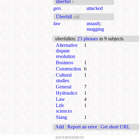
überfiel
v
gen.
attacked
Überfall
adj.
law
assault
;
mugging
uberfallen
:
23 phrases
in 9 subjects
Alternative
1
dispute
resolution
Business
1
Construction
6
Cultural
1
studies
General
7
Hydraulics
1
Law
4
Life
1
sciences
Slang
1
Add
|
Report an error
|
Get short URL
ADVERTISEMENT