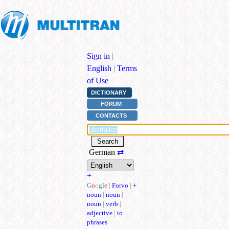
Sign in
|
English
|
Terms
of Use
DICTIONARY
FORUM
CONTACTS
German
⇄
+
G
o
o
g
l
e
|
Forvo
|
+
noun
|
noun
|
noun
|
verb
|
adjective
|
to
phrases