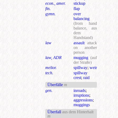
econ., amer.
stickup
fin.
flap
gymn.
over
balancing
(from hand
balance, aus
dem
Handstand)
law
assault
attack
on another
person
law, ADR
mugging
(auf
der Straße)
melior.
spillway
;
weir
tech.
spillway
crest
;
raid
Überfälle
m
gen.
inroads
;
irruptions
;
aggressions
;
muggings
Überfall
aus dem Hinterhalt
m