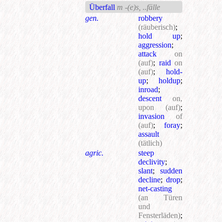
Überfall
m -(e)s, ..fälle
gen.
robbery
(räuberisch)
;
hold up
;
aggression
;
attack
on
(auf)
;
raid
on
(auf)
;
hold-
up
;
holdup
;
inroad
;
descent
on,
upon
(auf)
;
invasion
of
(auf)
;
foray
;
assault
(tätlich)
agric.
steep
declivity
;
slant
;
sudden
decline
;
drop
;
net-casting
(an Türen
und
Fensterläden)
;