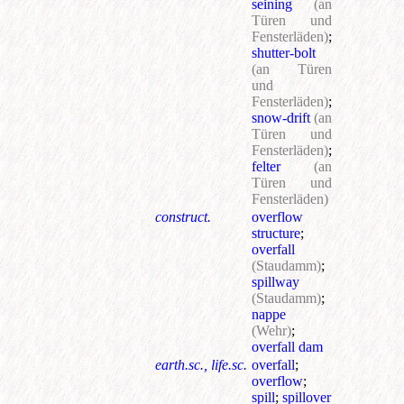
seining
(an
Türen und
Fensterläden)
;
shutter-bolt
(an Türen
und
Fensterläden)
;
snow-drift
(an
Türen und
Fensterläden)
;
felter
(an
Türen und
Fensterläden)
construct.
overflow
structure
;
overfall
(Staudamm)
;
spillway
(Staudamm)
;
nappe
(Wehr)
;
overfall dam
earth.sc., life.sc.
overfall
;
overflow
;
spill
;
spillover