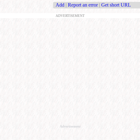
Add
|
Report an error
|
Get short URL
ADVERTISEMENT
Advertisement