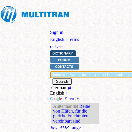
Sign in
|
English
|
Terms
of Use
DICTIONARY
FORUM
CONTACTS
German
⇄
English
+
G
o
o
g
l
e
|
Forvo
|
+
Außenhandel
Reihe
von Häfen, für die
gleiche Frachtraten
vereinbart sind
law, ADR
range