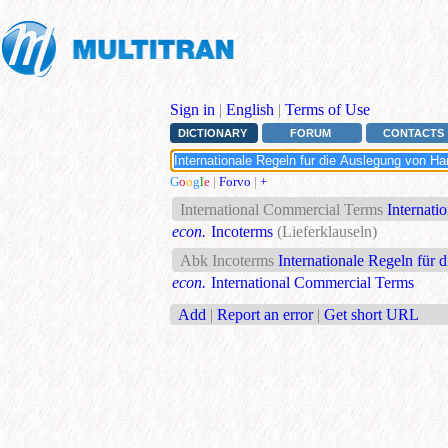
Sign in
|
English
|
Terms of Use
DICTIONARY
FORUM
CONTACTS
G
o
o
g
l
e
|
Forvo
|
+
International Commercial Terms
Internati
econ.
Incoterms
(Lieferklauseln)
Abk Incoterms
Internationale Regeln für 
econ.
International Commercial Terms
Add
|
Report an error
|
Get short URL