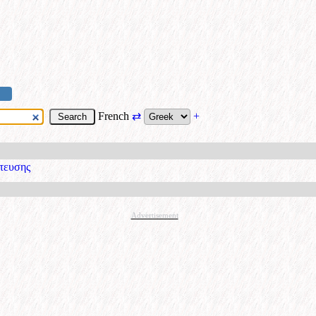
French
⇄
+
ύτευσης
Advertisement