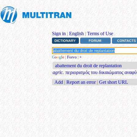
Sign in
|
English
|
Terms of Use
DICTIONARY
FORUM
CONTACTS
G
o
o
g
l
e
|
Forvo
|
+
abattement du droit de replantation
agric.
περιορισμός του δικαιώματος αναφ
Add
|
Report an error
|
Get short URL