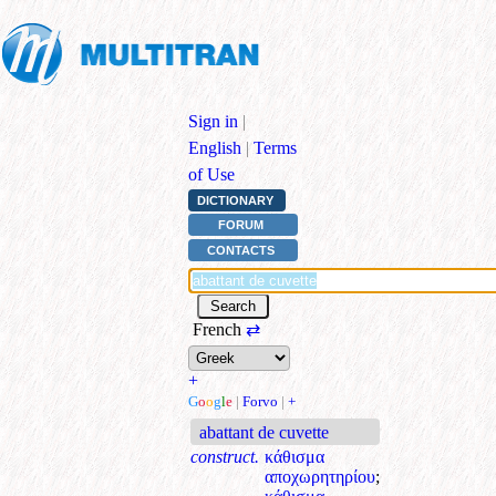
Sign in
|
English
|
Terms
of Use
DICTIONARY
FORUM
CONTACTS
French
⇄
+
G
o
o
g
l
e
|
Forvo
|
+
abattant de cuvette
construct.
κάθισμα
αποχωρητηρίου
;