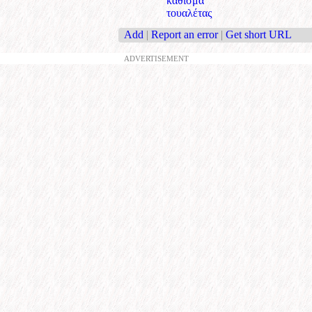
κάθισμα
τουαλέτας
Add
|
Report an error
|
Get short URL
ADVERTISEMENT