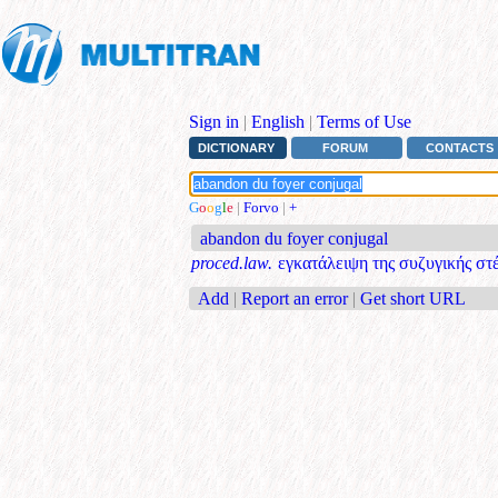
Sign in
|
English
|
Terms of Use
DICTIONARY
FORUM
CONTACTS
G
o
o
g
l
e
|
Forvo
|
+
abandon du foyer conjugal
proced.law.
εγκατάλειψη της συζυγικής στ
Add
|
Report an error
|
Get short URL