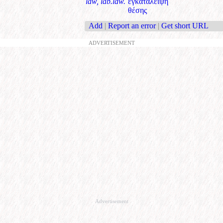
law, lab.law.
εγκατάλειψη
θέσης
Add
|
Report an error
|
Get short URL
ADVERTISEMENT
Advertisement