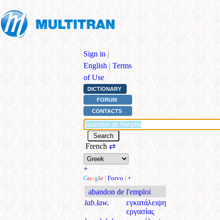
Sign in
|
English
|
Terms
of Use
DICTIONARY
FORUM
CONTACTS
French
⇄
+
G
o
o
g
l
e
|
Forvo
|
+
abandon de l'emploi
lab.law.
εγκατάλειψη
εργασίας