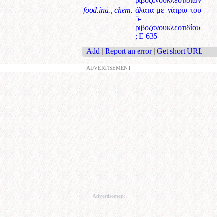
ριβοζονουκλεοτιδίων
food.ind., chem.
άλατα με νάτριο του
5-
ριβοζονουκλεοτιδίου
; Ε 635
Add
|
Report an error
|
Get short URL
ADVERTISEMENT
Advertisement