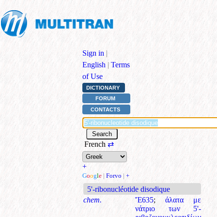
Sign in
|
English
|
Terms
of Use
DICTIONARY
FORUM
CONTACTS
French
⇄
+
G
o
o
g
l
e
|
Forvo
|
+
5'-ribonucléotide disodique
chem.
Ἔ635
;
άλατα με
νάτριο των 5'-