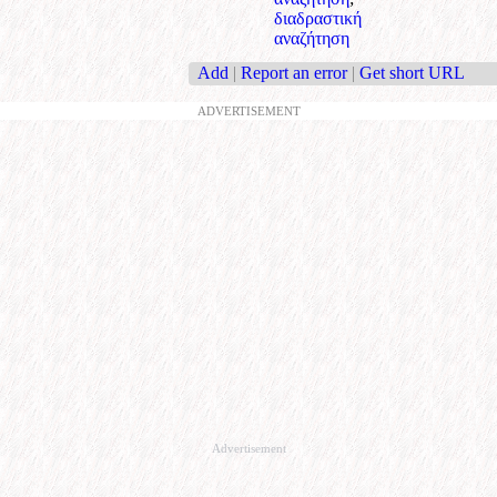
διαδραστική
αναζήτηση
Add
|
Report an error
|
Get short URL
ADVERTISEMENT
Advertisement