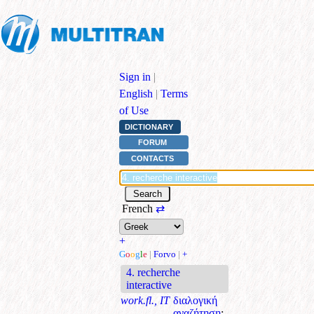
Sign in
|
English
|
Terms
of Use
DICTIONARY
FORUM
CONTACTS
French
⇄
+
G
o
o
g
l
e
|
Forvo
|
+
4. recherche
interactive
work.fl., IT
διαλογική
αναζήτηση
;