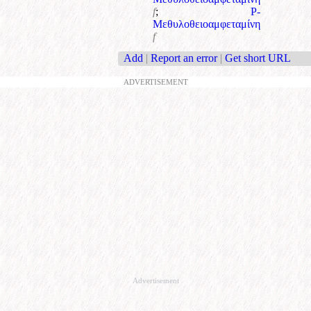
f
;
Ρ-
Μεθυλοθειοαμφεταμίνη
f
Add
|
Report an error
|
Get short URL
ADVERTISEMENT
Advertisement