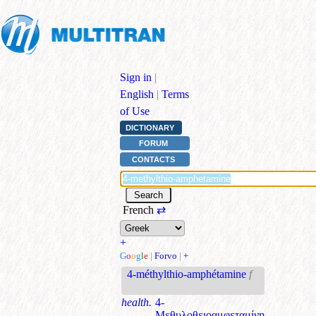
Sign in
|
English
|
Terms
of Use
DICTIONARY
FORUM
CONTACTS
French
⇄
+
G
o
o
g
l
e
|
Forvo
|
+
4-méthylthio-amphétamine
f
health.
4-
Μεθυλοθειοαμφεταμίνη