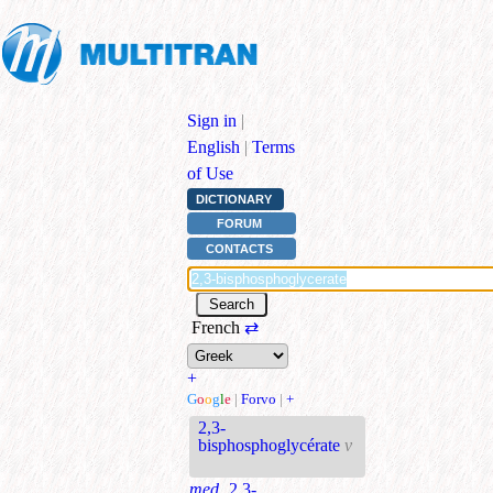
Sign in
|
English
|
Terms
of Use
DICTIONARY
FORUM
CONTACTS
French
⇄
+
G
o
o
g
l
e
|
Forvo
|
+
2,3-
bisphosphoglycérate
v
med.
2,3-