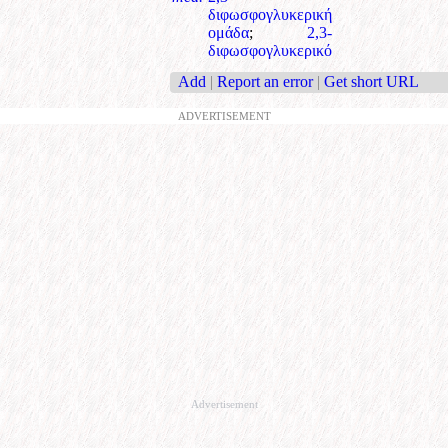
διφωσφογλυκερική
ομάδα
;
2,3-
διφωσφογλυκερικό
Add
|
Report an error
|
Get short URL
ADVERTISEMENT
Advertisement