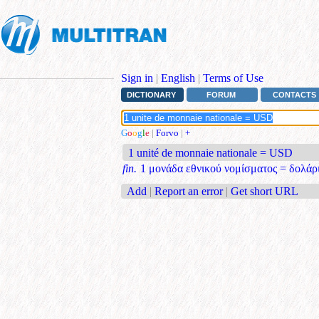
Sign in
|
English
|
Terms of Use
DICTIONARY
FORUM
CONTACTS
G
o
o
g
l
e
|
Forvo
|
+
1 unité de monnaie nationale = USD
fin.
1 μονάδα εθνικού νομίσματος = δολά
Add
|
Report an error
|
Get short URL