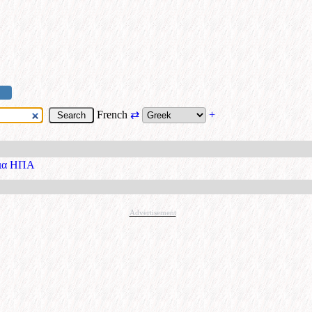
French
⇄
+
ρια ΗΠΑ
Advertisement