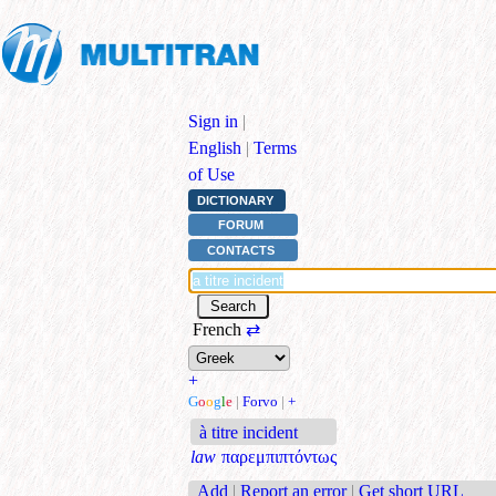
Sign in
|
English
|
Terms
of Use
DICTIONARY
FORUM
CONTACTS
French
⇄
+
G
o
o
g
l
e
|
Forvo
|
+
à titre incident
law
παρεμπιπτόντως
Add
|
Report an error
|
Get short URL