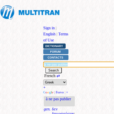
Sign in
|
English
|
Terms
of Use
DICTIONARY
FORUM
CONTACTS
French
⇄
+
G
o
o
g
l
e
|
Forvo
|
+
à ne pas publier
gen.
δεν
δημοσιεύεται
;