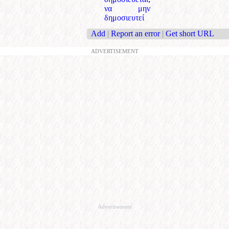
να μην
δημοσιευτεί
Add
|
Report an error
|
Get short URL
ADVERTISEMENT
Advertisement