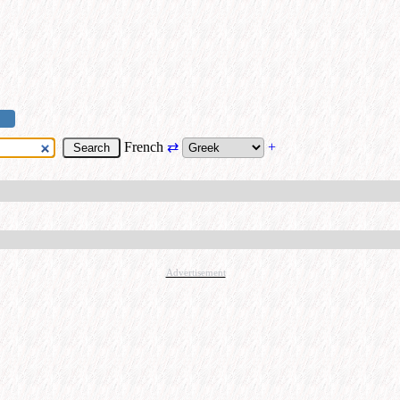
French
⇄
+
Advertisement