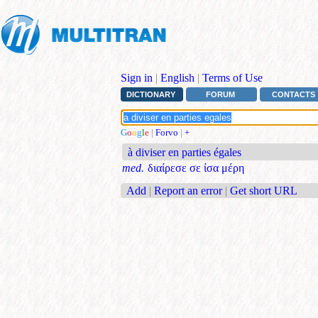
Sign in
|
English
|
Terms of Use
DICTIONARY
FORUM
CONTACTS
G
o
o
g
l
e
|
Forvo
|
+
à diviser en parties égales
med.
διαίρεσε σε ίσα μέρη
Add
|
Report an error
|
Get short URL