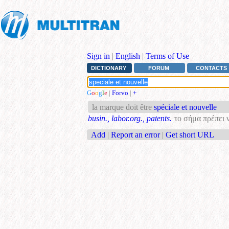
Sign in
|
English
|
Terms of Use
DICTIONARY
FORUM
CONTACTS
G
o
o
g
l
e
|
Forvo
|
+
la marque doit être
spéciale et nouvelle
busin., labor.org., patents.
το σήμα πρέπει ν
Add
|
Report an error
|
Get short URL