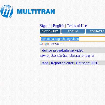
Sign in
|
English
|
Terms of Use
DICTIONARY
FORUM
CONTACTS
G
o
o
g
l
e
|
Forvo
|
+
device sa pagkuha ng video
comp., MS
வீடியோ பிடிப்புச் சாதனம்
Add
|
Report an error
|
Get short URL