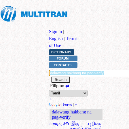
Sign in
|
English
|
Terms
of Use
DICTIONARY
FORUM
CONTACTS
Filipino
⇄
+
G
o
o
g
l
e
|
Forvo
|
+
dalawang hakbang na
pag-verify
comp., MS
'இரு படிநிலை
உறுதிப்படுத்துதல்