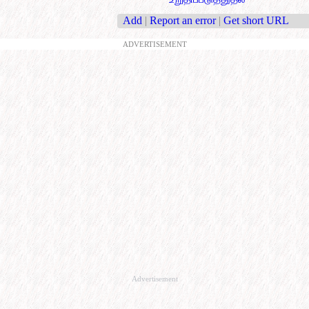
Add
|
Report an error
|
Get short URL
ADVERTISEMENT
Advertisement