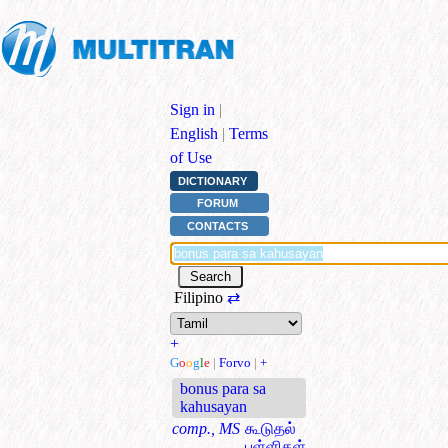
Sign in
|
English
|
Terms
of Use
DICTIONARY
FORUM
CONTACTS
Filipino
⇄
+
G
o
o
g
l
e
|
Forvo
|
+
bonus para sa
kahusayan
comp., MS
கூடுதல்
புள்ளிகள்