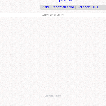
Add
|
Report an error
|
Get short URL
ADVERTISEMENT
Advertisement