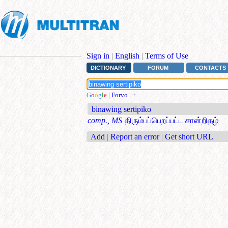
Sign in
|
English
|
Terms of Use
DICTIONARY
FORUM
CONTACTS
G
o
o
g
l
e
|
Forvo
|
+
binawing sertipiko
comp., MS
திரும்பப்பெறப்பட்ட சான்றிதழ்
Add
|
Report an error
|
Get short URL