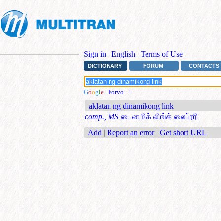
Sign in
|
English
|
Terms of Use
DICTIONARY
FORUM
CONTACTS
G
o
o
g
l
e
|
Forvo
|
+
aklatan ng dinamikong link
comp., MS
டைனமிக் லிங்க் லைப்ரரி
Add
|
Report an error
|
Get short URL