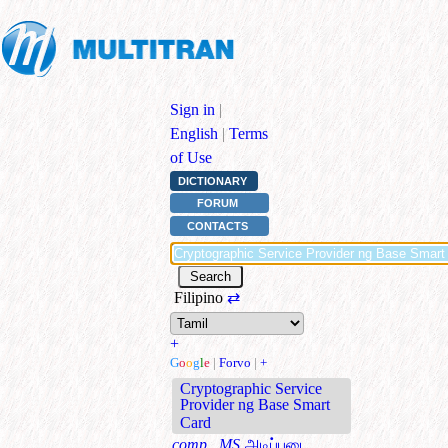
Sign in
|
English
|
Terms
of Use
DICTIONARY
FORUM
CONTACTS
Filipino
⇄
+
G
o
o
g
l
e
|
Forvo
|
+
Cryptographic Service
Provider ng Base Smart
Card
comp., MS
அடிப்படை