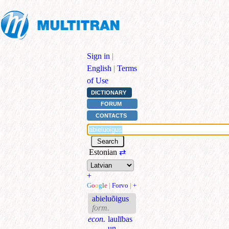
Sign in
|
English
|
Terms
of Use
DICTIONARY
FORUM
CONTACTS
Estonian
⇄
+
G
o
o
g
l
e
|
Forvo
|
+
abieluõigus
form.
econ.
laulības
un