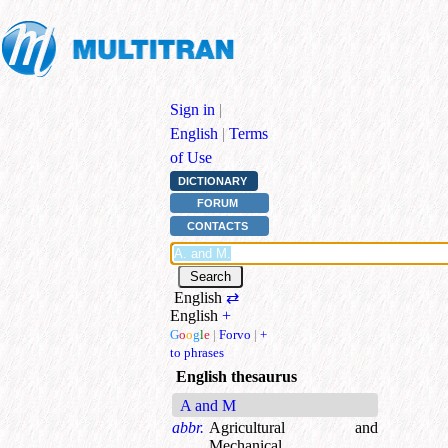
Sign in
|
English
|
Terms
of Use
DICTIONARY
FORUM
CONTACTS
English
⇄
English
+
G
o
o
g
l
e
|
Forvo
|
+
to phrases
English thesaurus
A and M
abbr.
Agricultural and
Mechanical