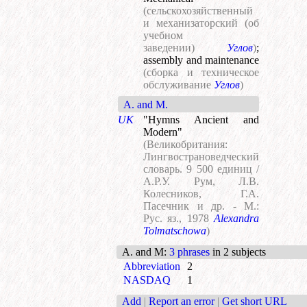
(сельскохозяйственный
и механизаторский (об
учебном
заведении)
Углов
)
;
assembly and maintenance
(сборка и техническое
обслуживание
Углов
)
A. and M.
UK
"Hymns Ancient and
Modern"
(Великобритания:
Лингвострановедческий
словарь. 9 500 единиц /
А.Р.У. Рум, Л.В.
Колесников, Г.А.
Пасечник и др. - М.:
Рус. яз., 1978
Alexandra
Tolmatschowa
)
A. and M
:
3 phrases
in 2 subjects
Abbreviation
2
NASDAQ
1
Add
|
Report an error
|
Get short URL