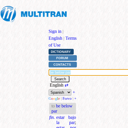
Sign in
|
English
|
Terms
of Use
DICTIONARY
FORUM
CONTACTS
English
⇄
+
G
o
o
g
l
e
|
Forvo
|
+
to
be below
par
fin.
estar bajo
la par
;
estar por