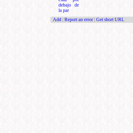
debajo de
la par
Add
|
Report an error
|
Get short URL