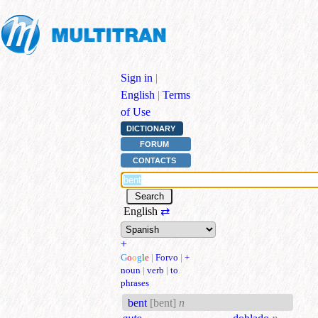
Sign in
|
English
|
Terms
of Use
DICTIONARY
FORUM
CONTACTS
English
⇄
+
G
o
o
g
l
e
|
Forvo
|
+
noun
|
verb
|
to
phrases
bent
[bent]
n