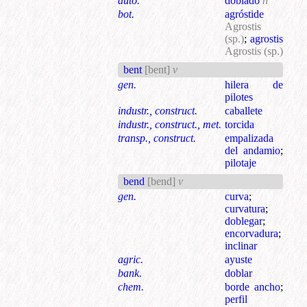
auto.
doblado
n
bot.
agróstide
Agrostis
(sp.)
;
agrostis
Agrostis (sp.)
bent
[bent]
v
gen.
hilera de
pilotes
industr., construct.
caballete
industr., construct., met.
torcida
transp., construct.
empalizada
del andamio
;
pilotaje
bend
[bend]
v
gen.
curva
;
curvatura
;
doblegar
;
encorvadura
;
inclinar
agric.
ayuste
bank.
doblar
chem.
borde ancho
;
perfil