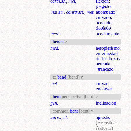
earth.sc., met.
flexión
;
plegado
industr., construct., met.
abombado
;
curvado
;
acodado
;
doblado
med.
acodamiento
bends
v
med.
aeropierismo
;
enfermedad
de los buzos
;
aeremia
"trancazo"
to
bend
[bend]
v
met.
curvar
;
encorvar
bent
perspective
[bent]
v
gen.
inclinación
common
bent
[bent]
v
agric., el.
agrostis
(Agrostides,
Agrostis)