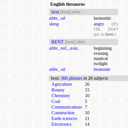
English thesaurus
bent
[bent]
abbr.
abbr., oil
bentonitic
slang
angry
(
It's
OK. Don't
get so
bent
.
)
BENT
[bent]
abbr.
abbr., mil., avia.
beginning
evening
nautical
twilight
abbr., oil
bentonite
bent
:
366 phrases
in 28 subjects
Agriculture
26
Botany
15
Chemistry
10
Coal
5
Communications
7
Construction
10
Earth sciences
21
Electronics
14