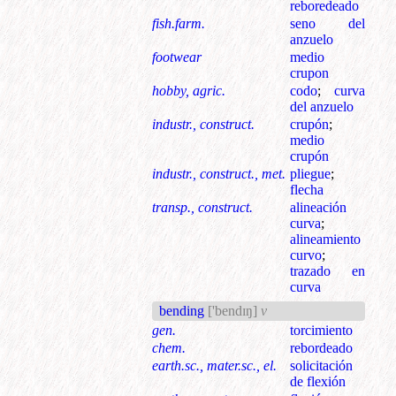
reboredeado
fish.farm.
seno del
anzuelo
footwear
medio
crupon
hobby, agric.
codo
;
curva
del anzuelo
industr., construct.
crupón
;
medio
crupón
industr., construct., met.
pliegue
;
flecha
transp., construct.
alineación
curva
;
alineamiento
curvo
;
trazado en
curva
bending
['bendɪŋ]
v
gen.
torcimiento
chem.
rebordeado
earth.sc., mater.sc., el.
solicitación
de flexión